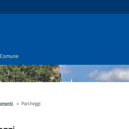
il Comune
omenti
>
Parcheggi