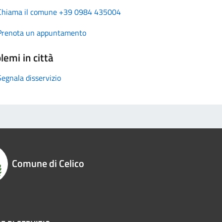
Chiama il comune +39 0984 435004
Prenota un appuntamento
lemi in città
Segnala disservizio
Comune di Celico