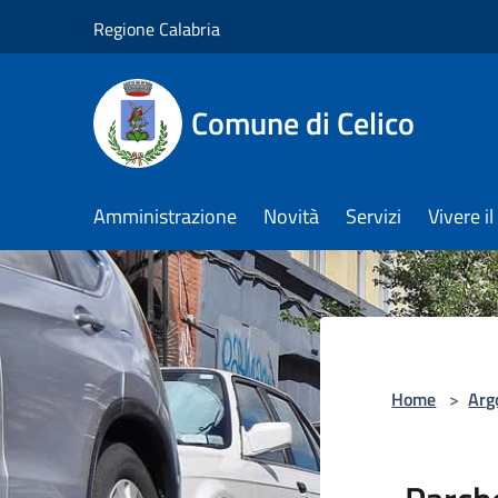
Salta al contenuto principale
Regione Calabria
Comune di Celico
Amministrazione
Novità
Servizi
Vivere 
Home
>
Arg