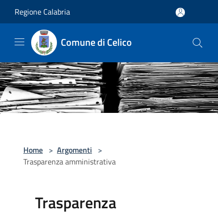
Salta al contenuto principale
Regione Calabria
Comune di Celico
Home
>
Argomenti
>
Trasparenza amministrativa
Trasparenza