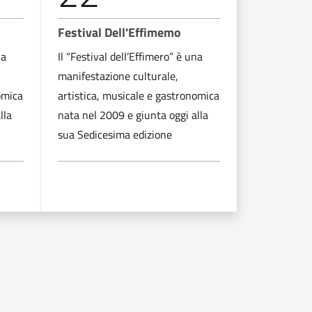
Festival Dell'Effimemo
Festival D
na
Il “Festival dell’Effimero” è una
Il “Festival 
manifestazione culturale,
manifestazi
omica
artistica, musicale e gastronomica
artistica, m
lla
nata nel 2009 e giunta oggi alla
nata nel 200
sua Sedicesima edizione
sua Sedices