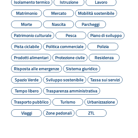
Isolamento termico
Istruzione
Lavoro
Matrimonio
Mercato
Mobilità sostenibile
Morte
Nascita
Parcheggi
Patrimonio culturale
Pesca
Piano di sviluppo
Pista ciclabile
Politica commerciale
Polizia
Prodotti alimentari
Protezione civile
Residenza
Risposta alle emergenze
Sistema giuridico
Spazio Verde
Sviluppo sostenibile
Tassa sui servizi
Tempo libero
Trasparenza amministrativa
Trasporto pubblico
Turismo
Urbanizzazione
Viaggi
Zone pedonali
ZTL