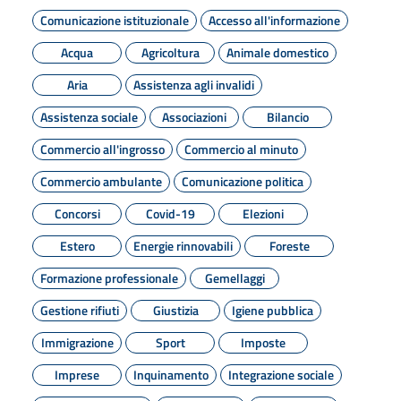
Comunicazione istituzionale
Accesso all'informazione
Acqua
Agricoltura
Animale domestico
Aria
Assistenza agli invalidi
Assistenza sociale
Associazioni
Bilancio
Commercio all'ingrosso
Commercio al minuto
Commercio ambulante
Comunicazione politica
Concorsi
Covid-19
Elezioni
Estero
Energie rinnovabili
Foreste
Formazione professionale
Gemellaggi
Gestione rifiuti
Giustizia
Igiene pubblica
Immigrazione
Sport
Imposte
Imprese
Inquinamento
Integrazione sociale