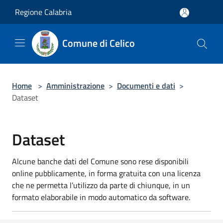
Salta al contenuto principale
Regione Calabria
Comune di Celico
Home
>
Amministrazione
>
Documenti e dati
>
Dataset
Dataset
Alcune banche dati del Comune sono rese disponibili
online pubblicamente, in forma gratuita con una licenza
che ne permetta l’utilizzo da parte di chiunque, in un
formato elaborabile in modo automatico da software.