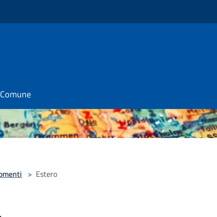
il Comune
omenti
>
Estero