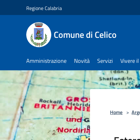
Salta al contenuto principale
Regione Calabria
Comune di Celico
Amministrazione
Novità
Servizi
Vivere 
Home
>
Arg