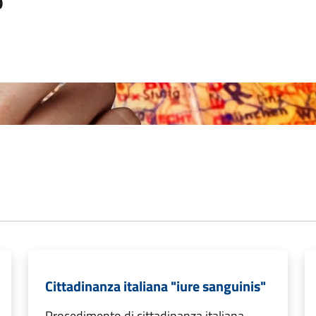
o
Cittadinanza italiana "iure sanguinis"
Procedimento di cittadinanza italiana