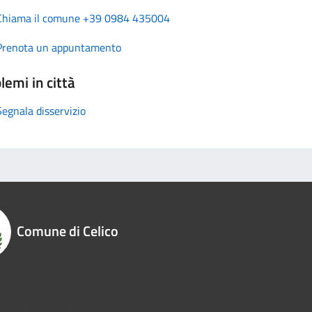
Chiama il comune +39 0984 435004
Prenota un appuntamento
lemi in città
Segnala disservizio
Comune di Celico