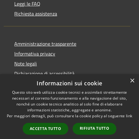
Leggi le FAQ
Richiesta assistenza
Amministrazione trasparente
Informativa privacy
Note legali
Dichiarazione di accessibilità
×
Informazioni sui cookie
Questo sito web utilizza cookie tecnici e assimilati strettamente
necessari al corretto funzionamento e alla navigazione del sito,
RSS
Copyright © 2026 • Comune di
nonché un cookie tecnico analitico al solo fine di elaborare
informazioni statistiche, aggregate e anonime.
Accessibilità
Celico • Powered by
Per maggiori dettagli, può consultare la cookie policy al seguente
link
Privacy
Municipium
Accesso
•
Cookie
redazione
RIFIUTA TUTTO
ACCETTA TUTTO
Mappa del sito