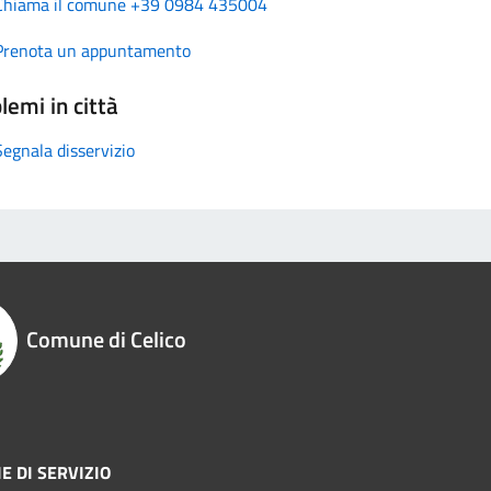
Chiama il comune +39 0984 435004
Prenota un appuntamento
lemi in città
Segnala disservizio
Comune di Celico
E DI SERVIZIO