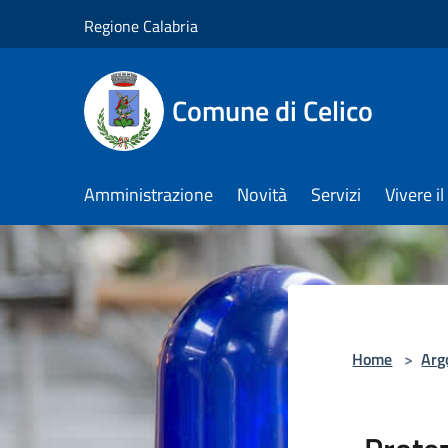
Salta al contenuto principale
Regione Calabria
Comune di Celico
Amministrazione
Novità
Servizi
Vivere 
Home
>
Arg