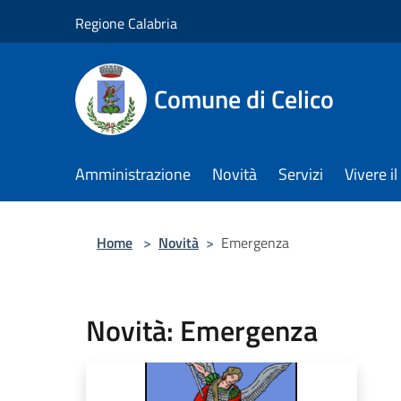
Salta al contenuto principale
Regione Calabria
Comune di Celico
Amministrazione
Novità
Servizi
Vivere 
Home
>
Novità
>
Emergenza
Novità: Emergenza