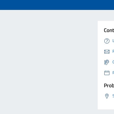
Cont
Prob