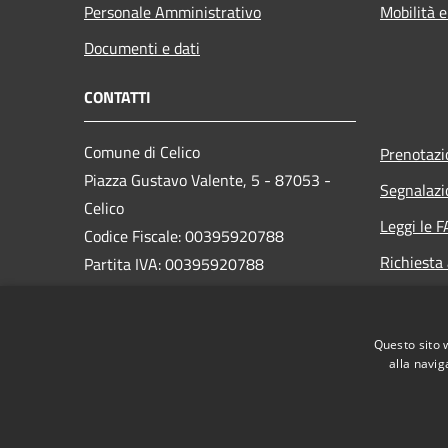
Personale Amministrativo
Mobilità e
Documenti e dati
CONTATTI
Comune di Celico
Prenotaz
Piazza Gustavo Valente, 5 - 87053 -
Segnalazi
Celico
Leggi le 
Codice Fiscale: 00395920788
Richiesta
Partita IVA: 00395920788
PEC:
postmaster@pec.comunedicelico.it
Questo sito 
Centralino Unico: 0984435004
alla navig