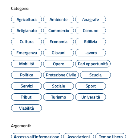
Categorie:
Agricoltura
Ambiente
Anagrafe
Artigianato
Commercio
Comune
Cultura
Economia
Edilizia
Emergenza
Giovani
Lavoro
Mobilità
Opere
Pari opportunità
Politica
Protezione Civile
Scuola
Servizi
Sociale
Sport
Tributi
Turismo
Università
Viabilità
Argomenti:
Accesso all'informazione
Associazioni
Tempo libero