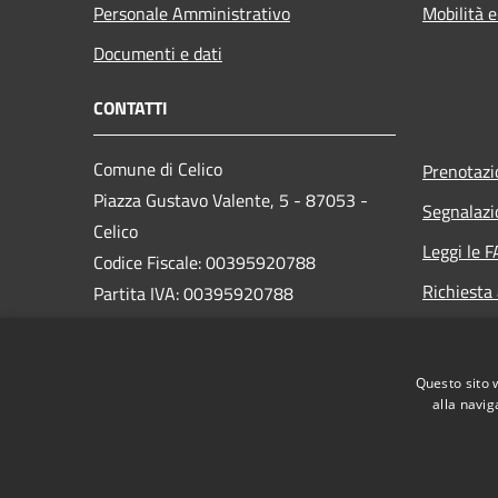
Personale Amministrativo
Mobilità e
Documenti e dati
CONTATTI
Comune di Celico
Prenotaz
Piazza Gustavo Valente, 5 - 87053 -
Segnalazi
Celico
Leggi le 
Codice Fiscale: 00395920788
Richiesta
Partita IVA: 00395920788
PEC:
postmaster@pec.comunedicelico.it
Questo sito 
Centralino Unico: 0984435004
alla navig