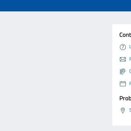
Cont
Prob