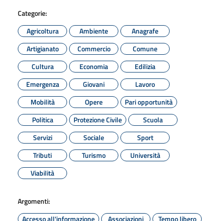
Categorie:
Agricoltura
Ambiente
Anagrafe
Artigianato
Commercio
Comune
Cultura
Economia
Edilizia
Emergenza
Giovani
Lavoro
Mobilità
Opere
Pari opportunità
Politica
Protezione Civile
Scuola
Servizi
Sociale
Sport
Tributi
Turismo
Università
Viabilità
Argomenti:
Accesso all'informazione
Associazioni
Tempo libero